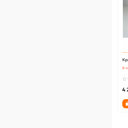
Кр
В 
4 