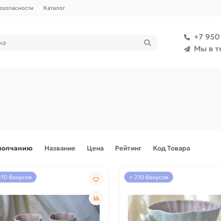
езопасности
Каталог
+7 950
Мы в т
молчанию
Название
Цена
Рейтинг
Код Товара
210 бонусов
+ 210 бонусов