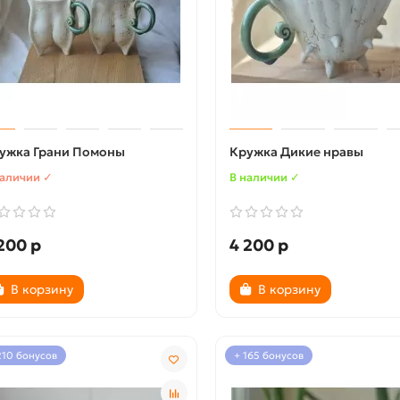
ужка Грани Помоны
Кружка Дикие нравы
наличии ✓
В наличии ✓
200 р
4 200 р
В корзину
В корзину
210 бонусов
+ 165 бонусов