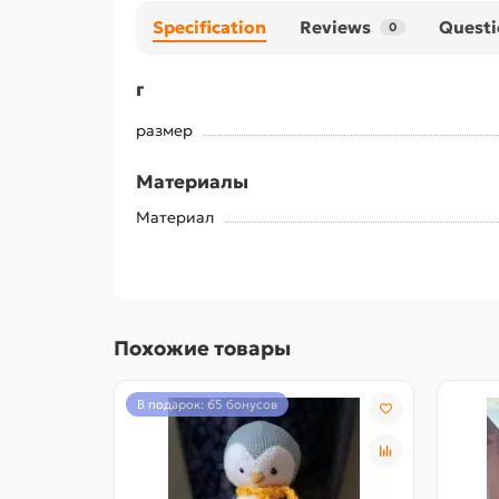
Specification
Reviews
Questi
0
г
размер
Материалы
Материал
Похожие товары
В подарок: 65 бонусов