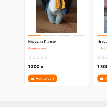
Игрушка Пингвин
Игру
Очень мало
InSto
1 300 р
1 30
Add to cart
A