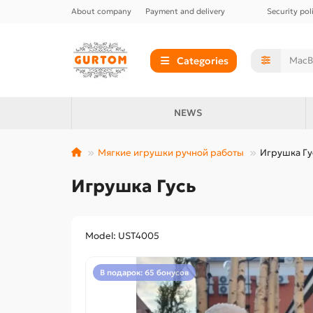
About company
Payment and delivery
Security pol
Categories
NEWS
Мягкие игрушки ручной работы
Игрушка Гу
Игрушка Гусь
Model: UST4005
В подарок: 65 бонусов