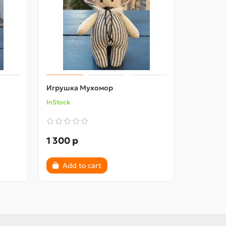
Игрушка Мухомор
Игрушка
InStock
InStock
1 300 р
1 300 р
Add to cart
Add 