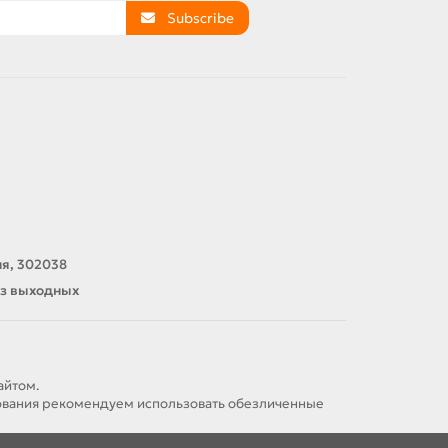
Subscribe
ия, 302038
без выходных
айтом.
рования рекомендуем использовать обезличенные