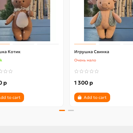
шка Котик
Игрушка Свинка
ck
Очень мало
0 р
1 300 р
dd to cart
Add to cart