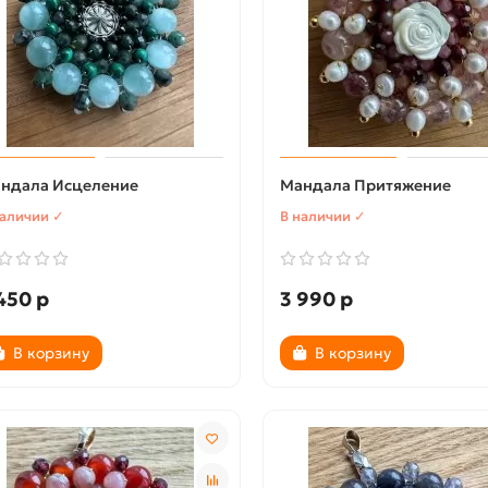
ндала Исцеление
Мандала Притяжение
наличии ✓
В наличии ✓
450 р
3 990 р
В корзину
В корзину