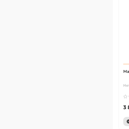
Ма
Не
3 