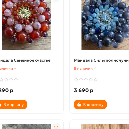
ндала Семейное счастье
Мандала Силы полнолуни
наличии ✓
В наличии ✓
290 р
3 690 р
В корзину
В корзину