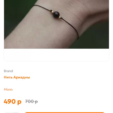
Brand
Нить Ариадны
Мало
490 р
700 р