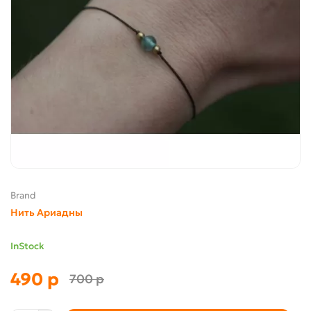
Brand
Нить Ариадны
InStock
490 р
700 р