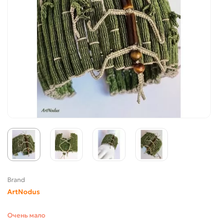
Brand
ArtNodus
Очень мало